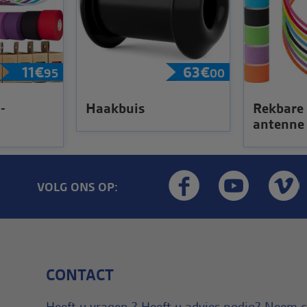
11
€
63
€
95
00
-
Haakbuis
Rekbare 
antenne
VOLG ONS OP:
CONTACT
Heeft u vragen ? Heeft u advies nodig? Neem 