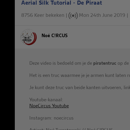
Aerial Silk Tutorial - De Piraat
8756 Keer bekeken |
Mon 24th June 2019
|
Noé C!RCUS
Deze video is bedoeld om je de
piratentruc
op de 
Het is een truc waarmee je je armen kunt laten r
Je kunt deze truc van beide kanten uitvoeren, lin
Youtube-kanaal:
NoeCircus Youtube
Instagram: noecircus