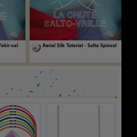
Fakir-val
Aerial Silk Tutorial - Salto Spinval