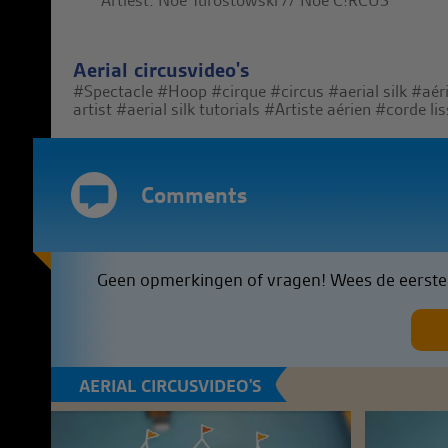
Artiest: Noé Turostowski // Noé C!RCUS
Aerial circusvideo's
#Spectacle
#Hoop
#cirque
#circus
#aerial silk
#aér
artist
#aerial silk tutorials
#Artiste aérien
#corde lis
Comments
Geen opmerkingen of vragen! Wees de eerste 
AERIAL CIRCUSVIDEO'S