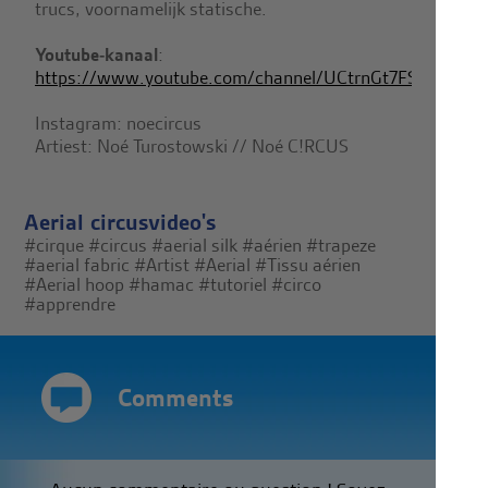
trucs, voornamelijk statische.
Youtube-kanaal
:
https://www.youtube.com/channel/UCtrnGt7FSCuEo3Jy
Instagram: noecircus
Artiest: Noé Turostowski // Noé C!RCUS
Aerial circusvideo's
#cirque
#circus
#aerial silk
#aérien
#trapeze
#aerial fabric
#Artist
#Aerial
#Tissu aérien
#Aerial hoop
#hamac
#tutoriel
#circo
#apprendre
Comments