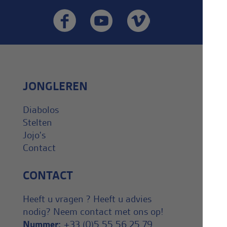
JONGLEREN
Diabolos
Stelten
Jojo's
Contact
CONTACT
Heeft u vragen ? Heeft u advies
nodig? Neem contact met ons op!
Nummer:
+33 (0)5 55 56 25 79