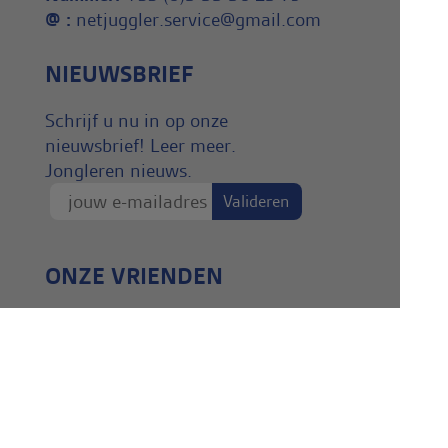
@ :
netjuggler.service@gmail.com
NIEUWSBRIEF
Schrijf u nu in op onze
nieuwsbrief! Leer meer.
Jongleren nieuws.
ONZE VRIENDEN
Gabriel
Decor-événements.fr
Mandonnaud création
Sol ô Dépot