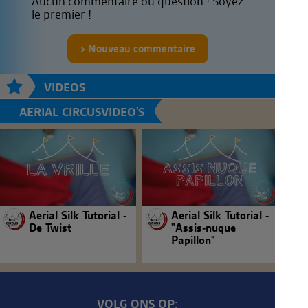
Aucun commentaire ou question ! Soyez
le premier !
Nouveau commentaire
VIDEOS
AERIAL CIRCUSVIDEO'S
Aerial Silk Tutorial -
Aerial Silk Tutorial -
De Twist
"Assis-nuque
Papillon"
VOLG ONS OP: