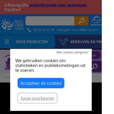
⚠️Belangrijke
prijsinformatie voor matrassen
/tapijten!
netjuggler.service@gmail.com
05 55 56 25 79
ONZE PRODUCTEN
BEDRIJVEN EN PROFESS
JuggleTube
Alle cookies weigeren*
Voeg een video toe
We gebruiken cookies om
statistieken en publieksmetingen uit
te voeren.
Accueil
JuggleTube
Aerial Silk Tutorial - The Footlocker
Accepteer de cookies
Jouw voorkeuren