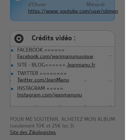
d'Olivier Ménardi
https://www.youtube.com/user/olimenardi
Crédits vidéo :
FACEBOOK ======
Facebook.com/jeanmanumusique
SITE - BLOG======
Jeanmanu.fr
TWITTER ========
Twitter.com/JeanManu
INSTAGRAM =====
Instagram.com/jeanmanunu
POUR ME SOUTENIR, ACHETEZ MON ALBUM
(seulement 10€ et 25€ les 3)
Site des Zikologistes