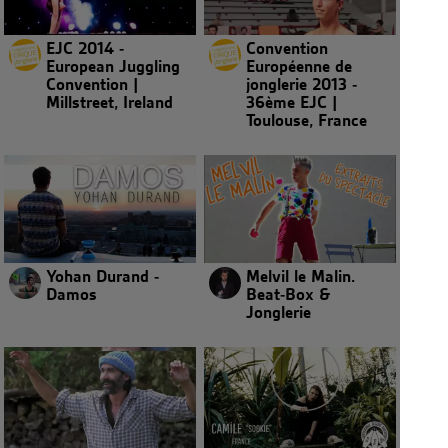
EJC 2014 -
Convention
European Juggling
Européenne de
Convention |
jonglerie 2013 -
Millstreet, Ireland
36ème EJC |
Toulouse, France
Yohan Durand -
Melvil le Malin.
Damos
Beat-Box &
Jonglerie