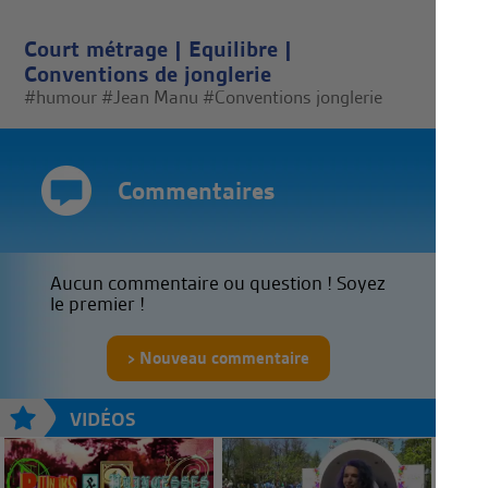
Court métrage
|
Equilibre
|
Conventions de jonglerie
#humour
#Jean Manu
#Conventions jonglerie
Commentaires
Aucun commentaire ou question ! Soyez
le premier !
Nouveau commentaire
VIDÉOS