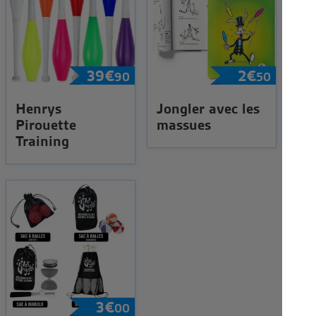
39
€
2
€
90
50
Henrys
Jongler avec les
Pirouette
massues
Training
3
€
00