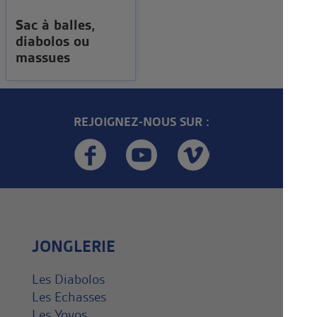
Sac à balles,
diabolos ou
massues
REJOIGNEZ-NOUS SUR :
JONGLERIE
Les Diabolos
Les Echasses
Les Yoyos