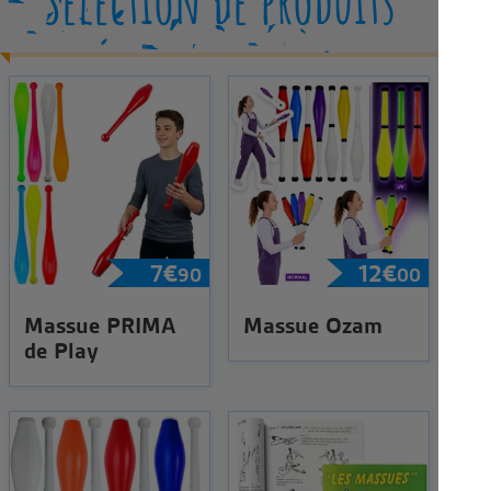
Sélection de produits
7
€
12
€
90
00
Massue PRIMA
Massue Ozam
de Play