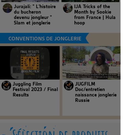
Jurajali: " L'histoire
IJA Tricks of the
du bucheron
Month by Sookie
devenu jongleur "
from France | Hula
Slam et jonglerie
hoop
CONVENTIONS DE JONGLERIE
Juggling Film
JUGFILM
Festival 2023 / Final
Doc/entretien
Results
naissance jonglerie
Russie