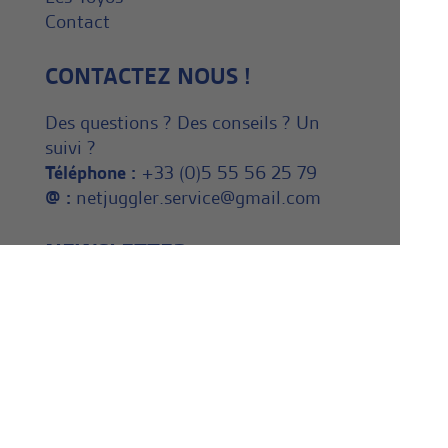
Contact
CONTACTEZ NOUS !
Des questions ? Des conseils ? Un
suivi ?
Téléphone :
+33 (0)5 55 56 25 79
@ :
netjuggler.service@gmail.com
NEWSLETTER
Inscrivez vous dès maintenant à
notre Newsletter ! En savoir
plus, en apprendre plus.
Actualité de la jonglerie.