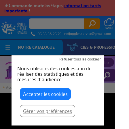
⚠️Commande matelas/tapis
information tarifs
importante
!
netjuggler.service@gmail.com
05 55 56 25 79
NOTRE CATALOGUE
CIES & PROFESSIONNELS
JuggleTube
Refuser tous les cookies*
Proposer une video
Nous utilisons des cookies afin de
réaliser des statistiques et des
mesures d’audience.
Accueil
JuggleTube
LES CONVENTIONS DE JONGLERIE
Accepter les cookies
Gérer vos préférences