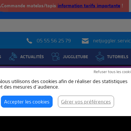
️Commande matelas/tapis
information tarifs importante
!
05 55 56 25 79
netjuggler.serv
S
ACTUALITÉS
JUGGLETUBE
TUTORIELS
Refuser tous les cooki
Nous utilisons des cookies afin de réaliser des statistiques
et des mesures d’audience.
 Paris)
Accepter les cookies
Gérer vos préférences