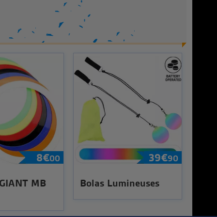
8
€
39
€
00
90
 GIANT MB
Bolas Lumineuses