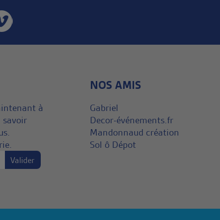
NOS AMIS
aintenant à
Gabriel
 savoir
Decor-événements.fr
us.
Mandonnaud création
rie.
Sol ô Dépot