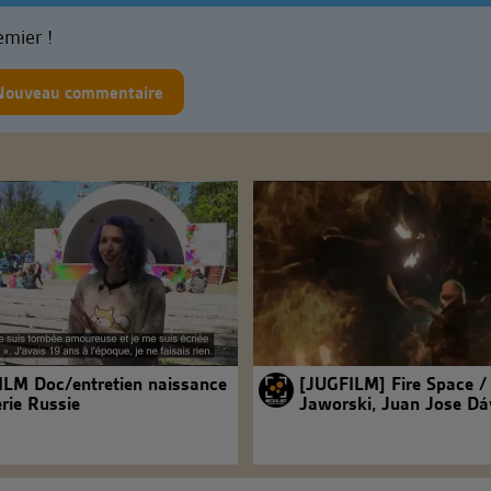
emier !
Nouveau commentaire
LM Doc/entretien naissance
[JUGFILM] Fire Space /
erie Russie
Jaworski, Juan Jose Dá