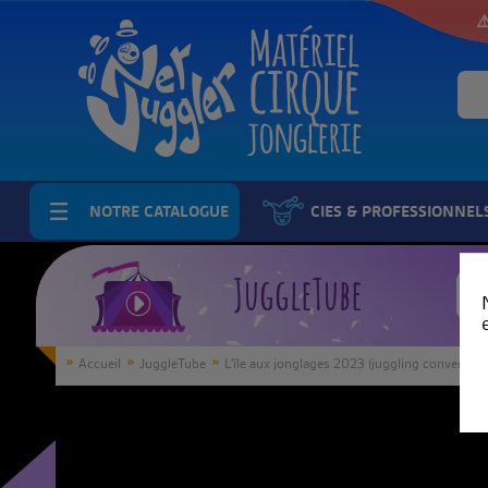
⚠
NOTRE CATALOGUE
CIES & PROFESSIONNEL
JuggleTube
Accueil
JuggleTube
L'île aux jonglages 2023 (juggling convention,