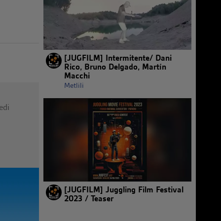
[JUGFILM] Intermitente/ Dani
Rico, Bruno Delgado, Martín
Macchi
Metlili
edi
[JUGFILM] Juggling Film Festival
2023 / Teaser