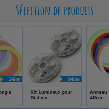
Sélection de produits
3
€
9
€
00
00
ongle
Kit Lumineux pour
Anneau
Diabolo
40cm