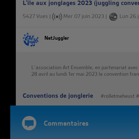
L'île aux jonglages 2023 (juggling conven
5427 Vues |
Mer 07 juin 2023
|
Lun 26 
NetJuggler
L’association Art Ensemble, en partenariat avec l
28 avril au lundi 1er mai 2023 la convention fran
Conventions de jonglerie
#rolletmeheust
#
Commentaires