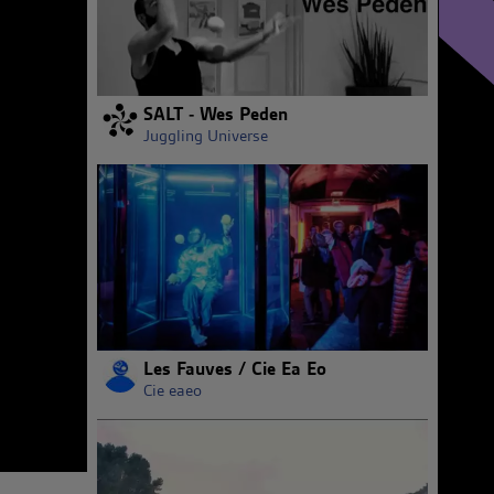
SALT - Wes Peden
Juggling Universe
Les Fauves / Cie Ea Eo
Cie eaeo