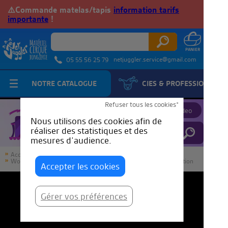
⚠️Commande matelas/tapis
information tarifs
importante
!
netjuggler.service@gmail.com
05 55 56 25 79
NOTRE CATALOGUE
CIES & PROFESSIONNELS
JuggleTube
Refuser tous les cookies*
Proposer une video
Nous utilisons des cookies afin de
réaliser des statistiques et des
mesures d’audience.
Accueil
JuggleTube
World Juggling Day 2020 - Veteranos Jugglers Group Participation
Accepter les cookies
Gérer vos préférences