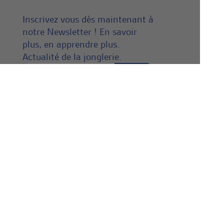
Inscrivez vous dès maintenant à
notre Newsletter ! En savoir
plus, en apprendre plus.
Actualité de la jonglerie.
NOS AMIS
Gabriel
Decor-événements.fr
Mandonnaud création
Sol ô Dépot