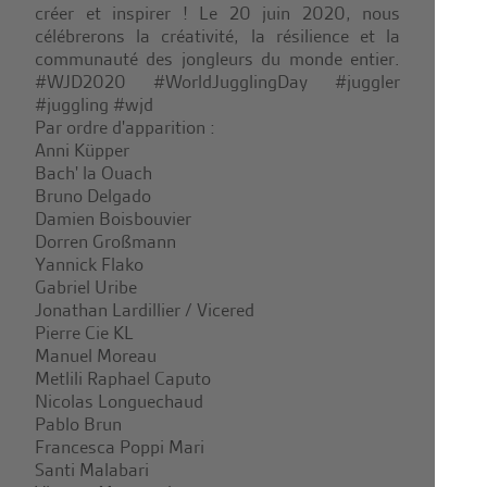
créer et inspirer ! Le 20 juin 2020, nous
célébrerons la créativité, la résilience et la
communauté des jongleurs du monde entier.
#WJD2020 #WorldJugglingDay #juggler
#juggling #wjd
Par ordre d'apparition :
Anni Küpper
Bach' la Ouach
Bruno Delgado
Damien Boisbouvier
Dorren Großmann
Yannick Flako
Gabriel Uribe
Jonathan Lardillier / Vicered
Pierre Cie KL
Manuel Moreau
Metlili Raphael Caputo
Nicolas Longuechaud
Pablo Brun
Francesca Poppi Mari
Santi Malabari