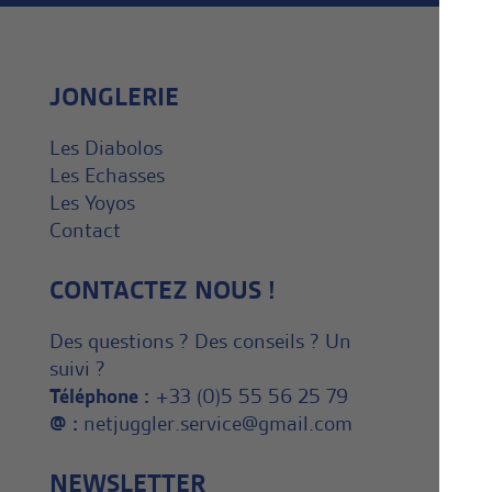
JONGLERIE
Les Diabolos
Les Echasses
Les Yoyos
Contact
CONTACTEZ NOUS !
Des questions ? Des conseils ? Un
suivi ?
Téléphone :
+33 (0)5 55 56 25 79
@ :
netjuggler.service@gmail.com
NEWSLETTER