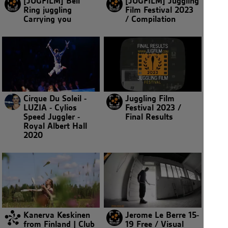
[JUGFILM] Bell
[JUGFILM] Juggling
Ring juggling
Film Festival 2023
Carrying you
/ Compilation
Cirque Du Soleil -
Juggling Film
LUZIA - Cylios
Festival 2023 /
Speed Juggler -
Final Results
Royal Albert Hall
2020
Kanerva Keskinen
Jerome Le Berre 15-
from Finland | Club
19 Free / Visual