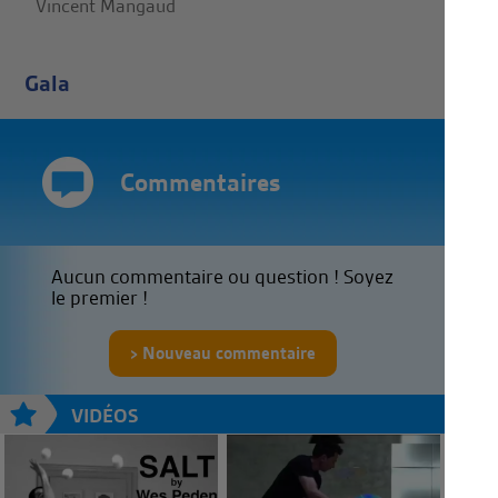
Vincent Mangaud
Gala
Commentaires
Aucun commentaire ou question ! Soyez
le premier !
Nouveau commentaire
VIDÉOS