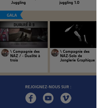
Juggling
juggling 1.0
GALA
\ Compagnie des
\ Compagnie des
NAZ / - Dualité à
NAZ-Solo de
trois
Jonglerie Graphique
REJOIGNEZ-NOUS SUR :