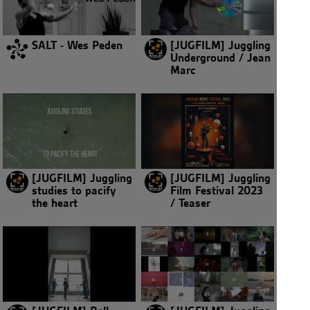
SALT - Wes Peden
[JUGFILM] Juggling
Underground / Jean
Marc
[JUGFILM] Juggling
[JUGFILM] Juggling
studies to pacify
Film Festival 2023
the heart
/ Teaser